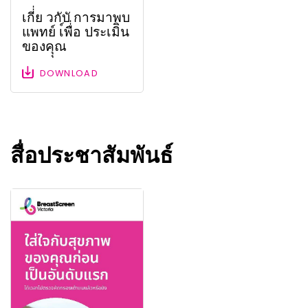
เกี่่ย วกับั การมาพบ
แพทย์ เ์พื่่อ ประเมิิน
ของคุุณ
DOWNLOAD
สื่อประชาสัมพันธ์