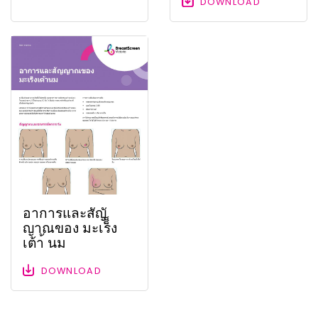
DOWNLOAD
อาการและสัญั
ญาณของ มะเร็็ง
เต้า้ นม
DOWNLOAD