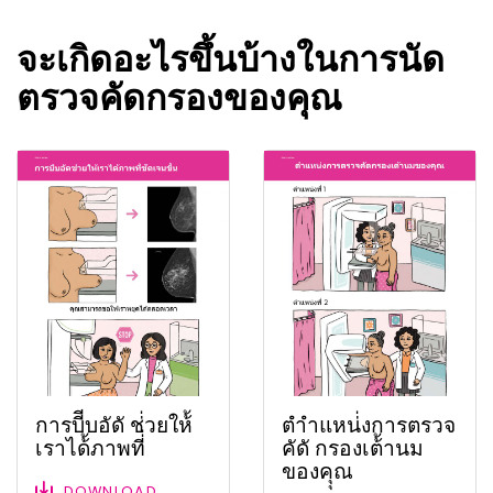
จะเกิดอะไรขึ้นบ้างในการนัด
ตรวจคัดกรองของคุณ
การบีีบอัดั ช่่วยให้้
ตำำแหน่่งการตรวจ
เราได้้ภาพที่่
คัดั กรองเต้้านม
ของคุุณ
DOWNLOAD