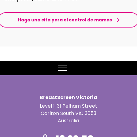
Haga una cita para el control de mamas
MENU
BreastScreen Victoria
Level 1, 31 Pelham Street
Carlton South VIC 3053
Australia